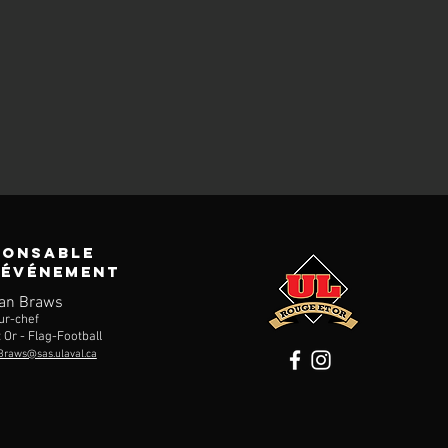
PONSABLE
'ÉVÉNEMENT
an Braws
ur-chef
 Or - Flag-Football
Braws@sas.ulaval.ca