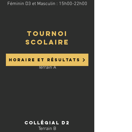
Féminin D3 et Masculin : 15h00-22h00
tournoi
SCOLAIRE
HORAIRE ET RÉSULTATS
collégial d1
Terrain A
Collégial D2
Terrain B